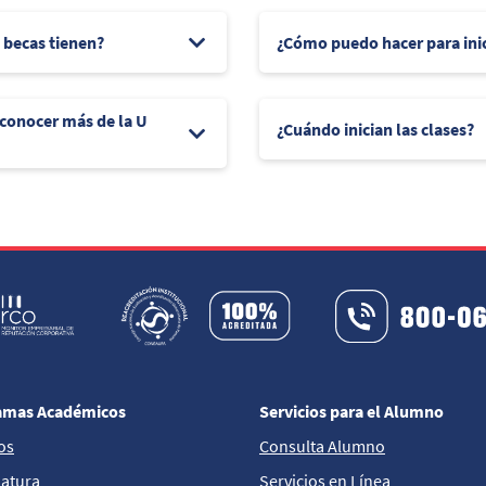
e becas tienen?
¿Cómo puedo hacer para ini
 conocer más de la U
¿Cuándo inician las clases?
amas Académicos
Servicios para el Alumno
os
Consulta Alumno
iatura
Servicios en Línea