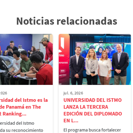
Noticias relacionadas
 2026
jul. 6, 2026
sidad del Istmo es la
UNIVERSIDAD DEL ISTMO
 de Panamá en The
LANZA LA TERCERA
 Ranking...
EDICIÓN DEL DIPLOMADO
EN L...
ersidad del Istmo
El programa busca fortalecer
ida su reconocimiento