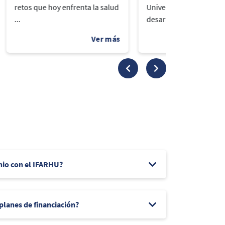
retos que hoy enfrenta la salud
Universidad del Istmo
...
desarrolló la segunda..
nio con el IFARHU?
 planes de financiación?