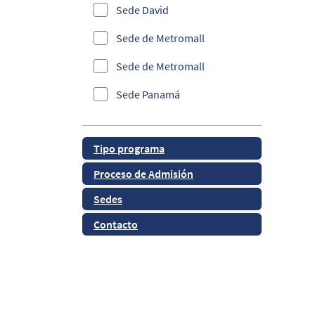
Sede David
Informática
Sede de Metromall
Investigación
Sede de Metromall
Maestría en Innovación
Sede Panamá
Panamá
Sede Panamá
QS Ranking
Tipo programa
Sede Santiago
Ranking FSO
Proceso de Admisión
Sede Santiago
Ranking Webometrics
Sedes
Salud y Bienestar
Contacto
Sedes y CSU
Tecnología
TURNITIN