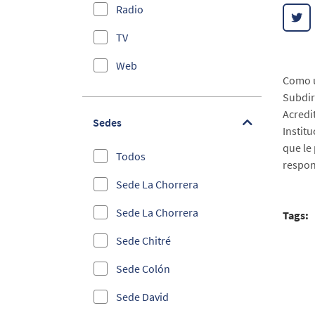
Radio
Educación
TV
Administrativos
Web
bilingue
Como u
Subdir
Efemérides
Acredi
Sedes
Instit
Elecciones 2019
que le 
Todos
Empleabilidad
respon
Sede La Chorrera
Entrega de Becas
Sede La Chorrera
Tags:
Emprendimiento e
Innovación
Sede Chitré
Foros Internacionales y
Sede Colón
Congresos
Sede David
Información Estudiantil