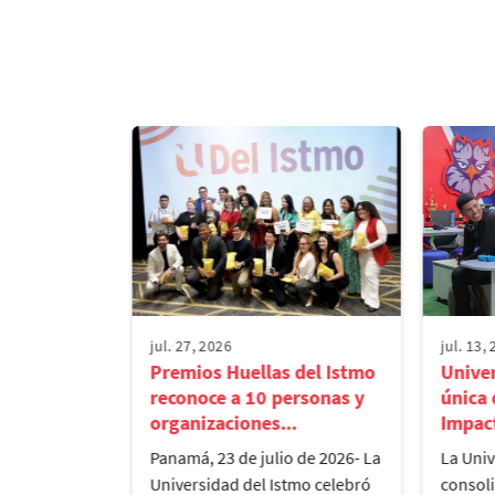
Virtualidad
¡Entre las 25 mejores!
jul. 27, 2026
jul. 13,
aliza el
Premios Huellas del Istmo
Univer
o de
reconoce a 10 personas y
única
tres e...
organizaciones...
Impact
 Istmo, en
Panamá, 23 de julio de 2026- La
La Univ
rección de
Universidad del Istmo celebró
consol