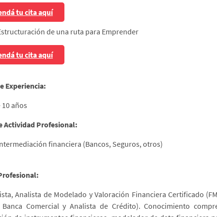
ndá tu cita aquí
Estructuración de una ruta para Emprender
ndá tu cita aquí
e Experiencia:
 10 años
e Actividad Profesional:
Intermediación financiera (Bancos, Seguros, otros)
 Profesional:
ista, Analista de Modelado y Valoración Financiera Certificado (
l Banca Comercial y Analista de Crédito). Conocimiento compre