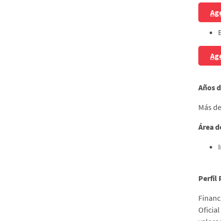
Age
Age
Años d
Más de
Área d
Perfil
Financ
Oficia