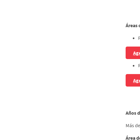
Áreas 
Age
Age
Años d
Más de
Área d