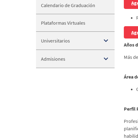
Age
Calendario de Graduación
Plataformas Virtuales
Age
Universitarios
Años d
Más de
Admisiones
Área d
Perfil
Profe
planif
habili