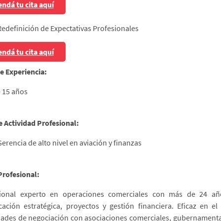
ndá tu cita aquí
Redefinición de Expectativas Profesionales
ndá tu cita aquí
e Experiencia:
 15 años
e Actividad Profesional:
Gerencia de alto nivel en aviación y finanzas
 Profesional:
sional experto en operaciones comerciales con más de 24 año
icación estratégica, proyectos y gestión financiera. Eficaz en e
dades de negociación con asociaciones comerciales, gubernamenta