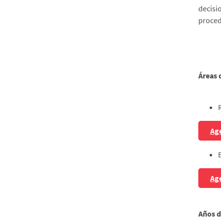
decisi
proced
Áreas 
Age
Age
Años d