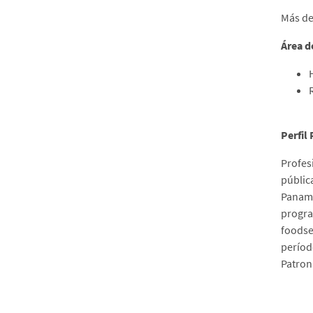
Más de
Área d
Perfil
Profes
públic
Panamá
progra
foodse
períod
Patron