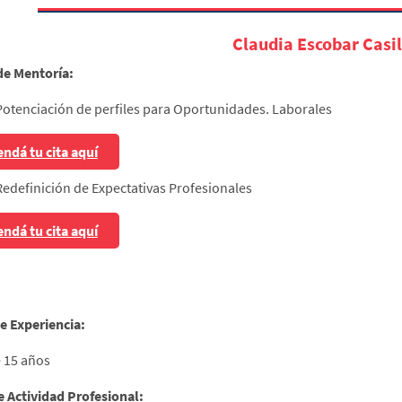
Claudia Escobar Casil
de Mentoría:
Potenciación de perfiles para Oportunidades. Laborales
ndá tu cita aquí
Redefinición de Expectativas Profesionales
ndá tu cita aquí
e Experiencia:
 15 años
e Actividad Profesional: