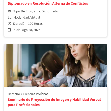
Diplomado en Resolución Alterna de Conflictos
Tipo De Programa:
Diplomado
Modalidad:
Virtual
Duración:
100 Horas
Inicio:
Ago 28, 2025
Derecho y Ciencias Políticas
Diplomado en Resolución Alterna de Conflictos
Derecho Y Ciencias Políticas
Seminario de Proyección de Imagen y Habilidad Verbal
Más información
para Profesionales