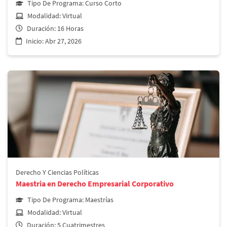
Tipo De Programa:
Curso Corto
Modalidad:
Virtual
Duración:
16 Horas
Inicio:
Abr 27, 2026
Derecho y Ciencias Políticas
Derecho Y Ciencias Políticas
Seminario de Proyección de Imagen y Habilidad
Maestria en Derecho Empresarial Corporativo
Verbal para Profesionales
Tipo De Programa:
Maestrías
Más información
Modalidad:
Virtual
Duración:
5 Cuatrimestres