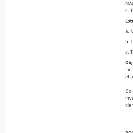
mae
c. 
Est
a. 
b. 
c. 
Obj
Inc
el 
Se 
inv
cie
DOC