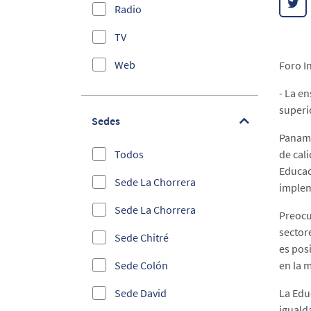
Radio
Educación
TV
Administrativos
Web
Foro I
bilingue
- La e
Efemérides
superio
Sedes
Elecciones 2019
Panamá
Todos
de cal
Empleabilidad
Educac
Sede La Chorrera
Entrega de Becas
implem
Sede La Chorrera
Emprendimiento e
Preocu
Innovación
sector
Sede Chitré
es pos
Foros Internacionales y
Sede Colón
en la 
Congresos
Sede David
La Edu
Información Estudiantil
iguald