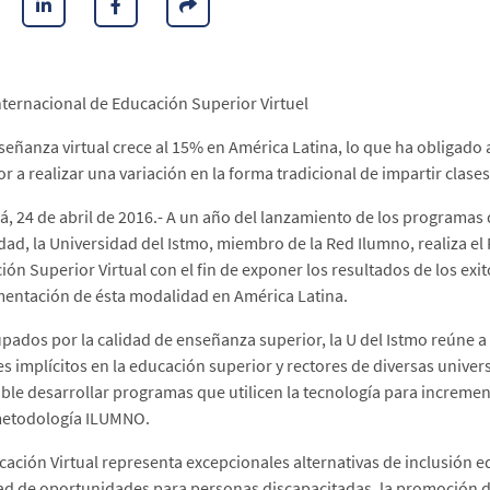
nternacional de Educación Superior Virtuel
nseñanza virtual crece al 15% en América Latina, lo que ha obligado 
r a realizar una variación en la forma tradicional de impartir clases
, 24 de abril de 2016.- A un año del lanzamiento de los programas
idad, la Universidad del Istmo, miembro de la Red Ilumno, realiza el
ión Superior Virtual con el fin de exponer los resultados de los ex
entación de ésta modalidad en América Latina.
pados por la calidad de enseñanza superior, la U del Istmo reúne a
es implícitos en la educación superior y rectores de diversas univ
ible desarrollar programas que utilicen la tecnología para incremen
metodología ILUMNO.
cación Virtual representa excepcionales alternativas de inclusión 
ad de oportunidades para personas discapacitadas, la promoción d