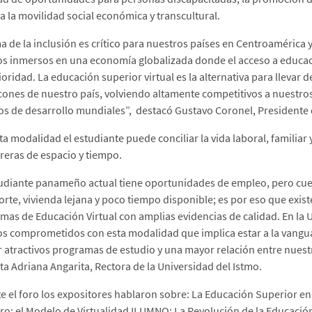
a la movilidad social económica y transcultural.
ma de la inclusión es crítico para nuestros países en Centroaméric
s inmersos en una economía globalizada donde el acceso a educaci
oridad. La educación superior virtual es la alternativa para llevar 
ncones de nuestro país, volviendo altamente competitivos a nuestro
s de desarrollo mundiales”, destacó Gustavo Coronel, Presidente
ta modalidad el estudiante puede conciliar la vida laboral, familiar
rreras de espacio y tiempo.
tudiante panameño actual tiene oportunidades de empleo, pero cuen
orte, vivienda lejana y poco tiempo disponible; es por eso que exi
mas de Educación Virtual con amplias evidencias de calidad. En la 
s comprometidos con esta modalidad que implica estar a la vanguar
r atractivos programas de estudio y una mayor relación entre nuest
a Adriana Angarita, Rectora de la Universidad del Istmo.
e el foro los expositores hablaron sobre: La Educación Superior en
uro; el Modelo de Virtualidad ILUMNO; La Revolución de la Educación 