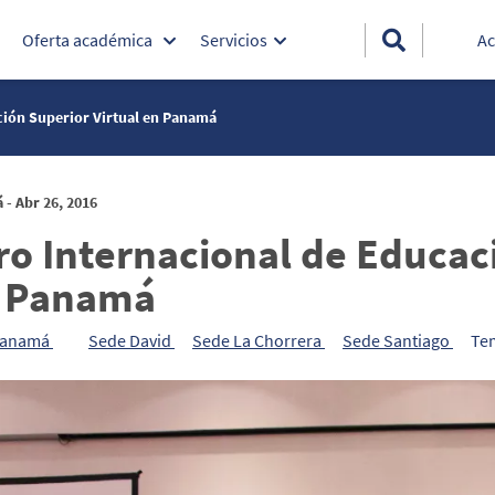
Oferta académica
Servicios
Ac
ción Superior Virtual en Panamá
- Abr 26, 2016
ro Internacional de Educac
 Panamá
Panamá
Sede David
Sede La Chorrera
Sede Santiago
Te