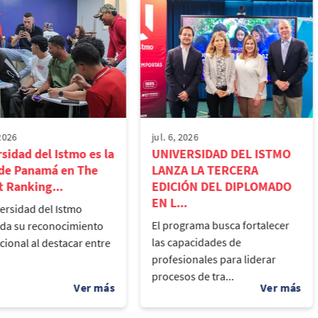
 2026
jul. 6, 2026
sidad del Istmo es la
UNIVERSIDAD DEL ISTMO
 de Panamá en The
LANZA LA TERCERA
 Ranking...
EDICIÓN DEL DIPLOMADO
EN L...
ersidad del Istmo
El programa busca fortalecer
ida su reconocimiento
las capacidades de
cional al destacar entre
profesionales para liderar
procesos de tra...