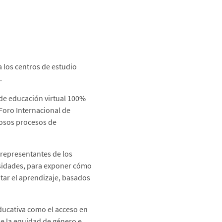
a los centros de estudio
.
 de educación virtual 100%
 Foro Internacional de
itosos procesos de
 representantes de los
ersidades, para exponer cómo
tar el aprendizaje, basados
educativa como el acceso en
e la equidad de género e