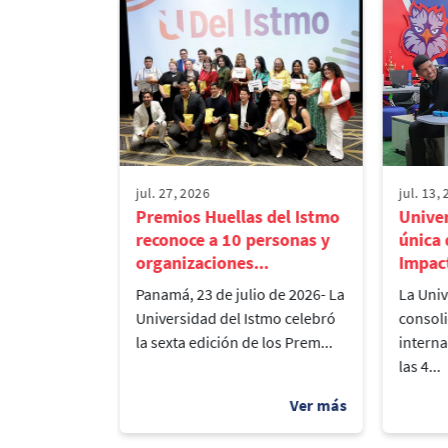
jul. 27, 2026
jul. 13,
aliza el
Premios Huellas del Istmo
Univer
o de
reconoce a 10 personas y
única
tres e...
organizaciones...
Impact
 Istmo, en
Panamá, 23 de julio de 2026- La
La Univ
rección de
Universidad del Istmo celebró
consol
arrolló un
la sexta edición de los Prem...
interna
las 4...