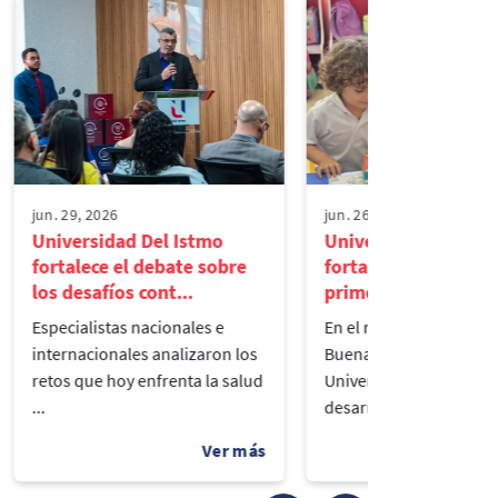
jun. 29, 2026
jun. 26, 2026
Universidad Del Istmo
Universidad del Ist
fortalece el debate sobre
fortalece la lectura 
los desafíos cont...
primera infancia...
Especialistas nacionales e
En el marco del Día de l
internacionales analizaron los
Buenas Acciones, la
retos que hoy enfrenta la salud
Universidad del Istmo
...
desarrolló la segunda..