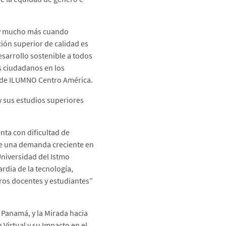
a y mucho más cuando
ón superior de calidad es
desarrollo sostenible a todos
s ciudadanos en los
 de ILUMNO Centro América.
 y sus estudios superiores
ta con dificultad de
ste una demanda creciente en
Universidad del Istmo
dia de la tecnología,
ros docentes y estudiantes”
 Panamá, y la Mirada hacia
Virtual y su Impacto en el