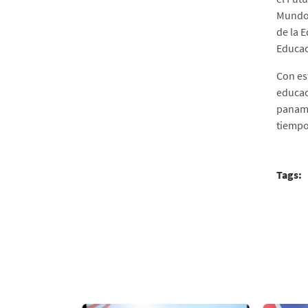
Virtualidad
Mundo;
de la 
¡Entre las 25 mejores!
Educac
Con es
educac
paname
tiempo
Tags: