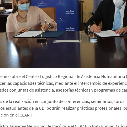
venio sobre el Centro Logístico Regional de Asistencia Humanitaria
ecer las capacidades técnicas, mediante el intercambio de experienci
dades conjuntas de asistencia, asesorías técnicas y programas de ca
 de la realización en conjunto de conferencias, seminarios, foros, 
los estudiantes de la UDI podrán realizar prácticas profesionales, p
ción en el CLARH.
istra Tewaney Mencomo destacó que el CLRAH o Hub Humanitario 