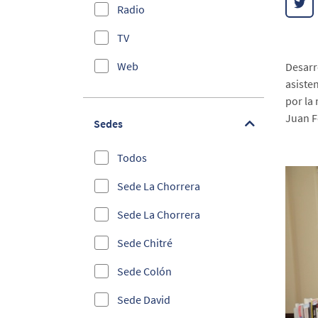
Radio
Educación
TV
Administrativos
Web
Desarr
bilingue
asiste
por la
Efemérides
Juan 
Sedes
Elecciones 2019
Todos
Empleabilidad
Sede La Chorrera
Entrega de Becas
Sede La Chorrera
Emprendimiento e
Innovación
Sede Chitré
Foros Internacionales y
Sede Colón
Congresos
Sede David
Información Estudiantil