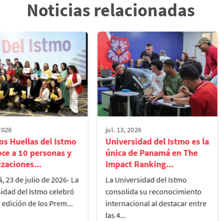
Noticias relacionadas
 2026
jul. 13, 2026
s Huellas del Istmo
Universidad del Istmo es la
ce a 10 personas y
única de Panamá en The
zaciones...
Impact Ranking...
 23 de julio de 2026- La
La Universidad del Istmo
idad del Istmo celebró
consolida su reconocimiento
a edición de los Prem...
internacional al destacar entre
las 4...