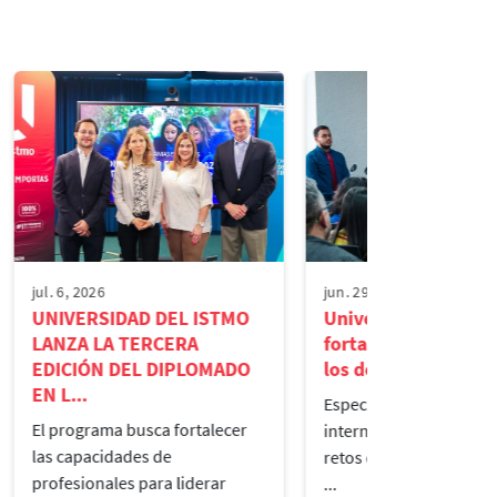
jul. 6, 2026
jun. 29, 2026
UNIVERSIDAD DEL ISTMO
Universidad Del Ist
LANZA LA TERCERA
fortalece el debate 
EDICIÓN DEL DIPLOMADO
los desafíos cont...
EN L...
Especialistas nacionale
El programa busca fortalecer
internacionales analiza
las capacidades de
retos que hoy enfrenta 
profesionales para liderar
...