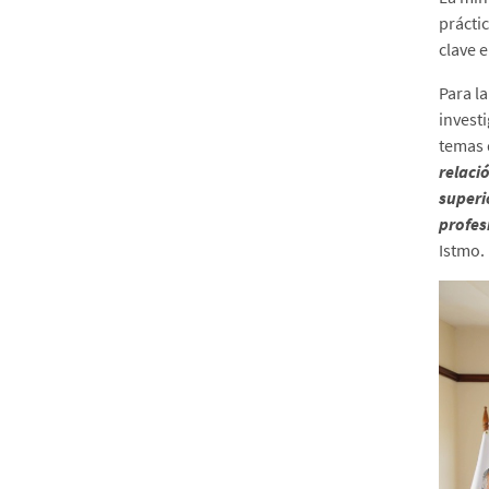
Virtualidad
prácti
clave 
¡Entre las 25 mejores!
Para la
invest
temas 
relaci
superi
profes
Istmo.