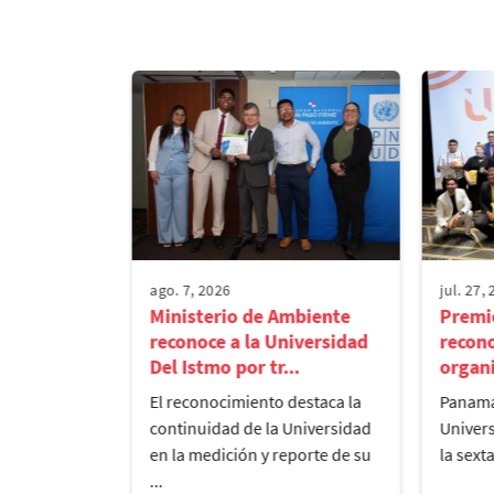
ago. 7, 2026
jul. 27,
mo 2026:
Ministerio de Ambiente
Premio
Ecosistema
reconoce a la Universidad
recono
.
Del Istmo por tr...
organi
 los Premios
El reconocimiento destaca la
Panamá,
reúne 60
continuidad de la Universidad
Univers
personas y
en la medición y reporte de su
la sext
...