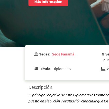
Más Información
Sedes:
 Sede Panamá 
Nive
 Edu
Título:
Diplomado
V
Descripción
El principal objetivo de este Diplomado es formar 
puesta en ejecución y evaluación curricular que lo