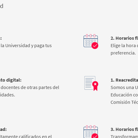
ad
:
2. Horarios f
la Universidad y​ paga tus
Elige la hora
preferencia.
to digital:
1. Reacredita
docentes de otras partes del
Somos una Un
idades.
Educación co
Comisión Técn
dad:
3. Horarios f
tamente calificados en el
Transformamos