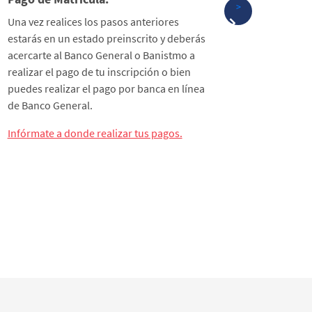
>
Una vez realices los pasos anteriores
Iniciar 
estarás en un estado preinscrito y deberás
sencillo,
acercarte al Banco General o Banistmo a
solicitu
realizar el pago de tu inscripción o bien
datos y 
puedes realizar el pago por banca en línea
contacta
de Banco General.
detallad
Infórmate a donde realizar tus pagos.
Completa