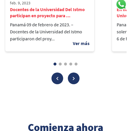
feb. 9, 2023
feb. 13,
Docentes de la Universidad Del Istmo
En hom
participan en proyecto para ...
Univers
Panamá 09 de febrero de 2023. –
Panamá
Docentes de la Universidad del Istmo
solemn
participaron del proy...
6 de feb
Comienza ahora