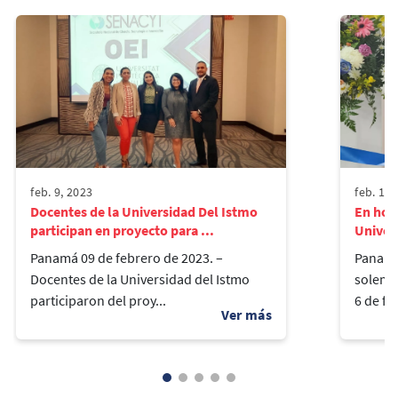
feb. 9, 2023
feb. 13,
Docentes de la Universidad Del Istmo
En hom
participan en proyecto para ...
Univers
Panamá 09 de febrero de 2023. –
Panamá
Docentes de la Universidad del Istmo
solemn
participaron del proy...
6 de feb