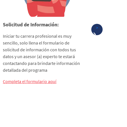
Solicitud de Información:
Requisi
>
Iniciar tu carrera profesional es muy
Para matr
sencillo, solo llena el formulario de
necesari
solicitud de información con todos tus
documen
datos y un asesor (a) experto te estará
según la
contactando para brindarte información
Técnica 
detallada del programa
en Panam
Completa el formulario aquí
Entérate