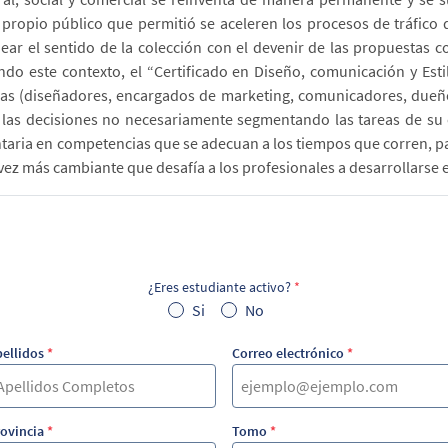
el propio público que permitió se aceleren los procesos de tráfic
near el sentido de la colección con el devenir de las propuestas
do este contexto, el “Certificado en Diseño, comunicación y Es
cas (diseñadores, encargados de marketing, comunicadores, due
 las decisiones no necesariamente segmentando las tareas de su 
ia en competencias que se adecuan a los tiempos que corren, para
vez más cambiante que desafía a los profesionales a desarrollars
¿Eres estudiante activo?
*
Si
No
ellidos
*
Correo electrónico
*
ovincia
*
Tomo
*