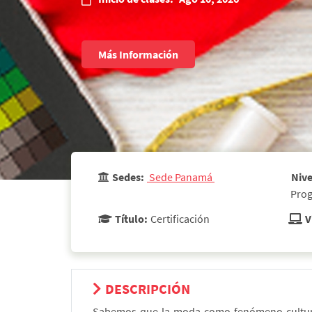
Más Información
Sedes:
 Sede Panamá 
Nive
 Pro
Título:
Certificación
V
DESCRIPCIÓN
Sabemos que la moda como fenómeno cultural,