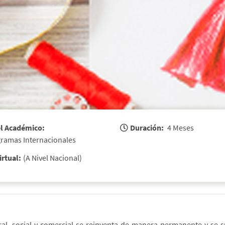
l Académico:
Duración:
 4 Meses 
gramas Internacionales 
irtual:
(A Nivel Nacional)
 social y comercial se reinventa de manera permanente y se su