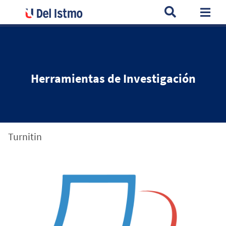
Home
Servicios
universitarios
Biblioteca
Herramient
Togg
Herramientas de Investigación
Turnitin