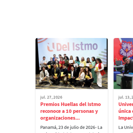
Virtualidad
¡Entre las 25 mejores!
jul. 27, 2026
jul. 13,
aliza el
Premios Huellas del Istmo
Univer
o de
reconoce a 10 personas y
única
tres e...
organizaciones...
Impact
 Istmo, en
Panamá, 23 de julio de 2026- La
La Univ