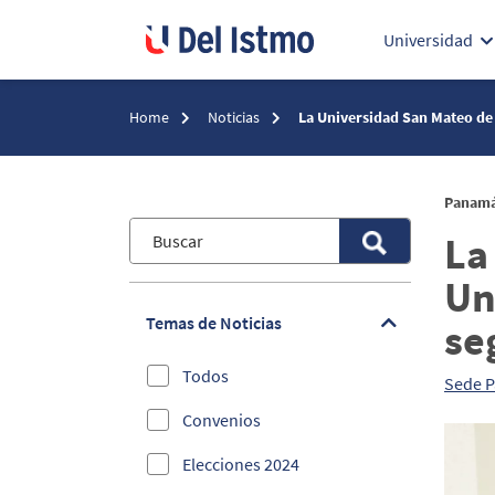
Universidad
Home
Noticias
La Universidad San Mateo de C
Panamá 
La
Un
Temas de Noticias
se
Todos
Sede 
Convenios
Elecciones 2024