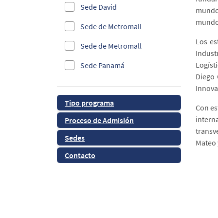
Sede David
mundo 
Informática
mundo 
Sede de Metromall
Investigación
Los es
Sede de Metromall
Maestría en Innovación
Indust
Logíst
Sede Panamá
Panamá
Diego 
Sede Panamá
Innova
QS Ranking
Tipo programa
Sede Santiago
Con es
Ranking FSO
intern
Proceso de Admisión
Sede Santiago
Ranking Webometrics
transv
Sedes
Mateo 
Salud y Bienestar
Contacto
Sedes y CSU
Tecnología
TURNITIN