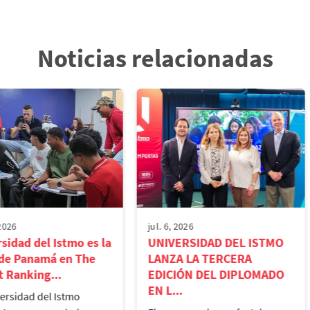
Noticias relacionadas
 2026
jul. 6, 2026
sidad del Istmo es la
UNIVERSIDAD DEL ISTMO
 de Panamá en The
LANZA LA TERCERA
 Ranking...
EDICIÓN DEL DIPLOMADO
EN L...
ersidad del Istmo