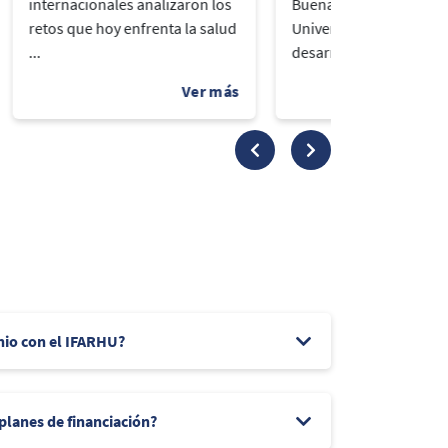
internacionales analizaron los
Buenas Acciones, la
retos que hoy enfrenta la salud
Universidad del Istmo
...
desarrolló la segunda..
nio con el IFARHU?
 planes de financiación?