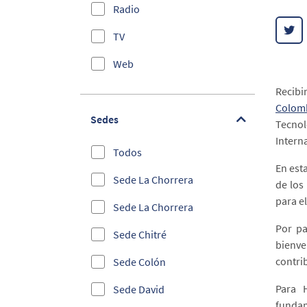
Radio
Educación
TV
Administrativos
Web
bilingue
Recibi
Efemérides
Colomb
Sedes
Tecnol
Elecciones 2019
Intern
Todos
Empleabilidad
En est
Sede La Chorrera
Entrega de Becas
de los
para e
Sede La Chorrera
Emprendimiento e
Innovación
Por pa
Sede Chitré
bienve
Foros Internacionales y
contri
Sede Colón
Congresos
Para H
Sede David
Información Estudiantil
fundam