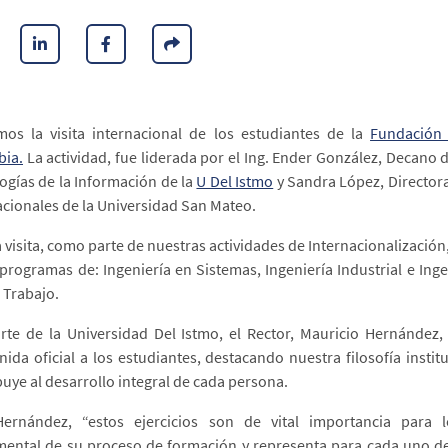
mos la visita internacional de los estudiantes de la
Fundación
ia.
La actividad, fue liderada por el Ing. Ender González, Decano d
ogías de la Información de la
U Del Istmo
y Sandra López, Directora
acionales de la Universidad San Mateo.
a visita, como parte de nuestras actividades de Internacionalización
 programas de: Ingeniería en Sistemas, Ingeniería Industrial e Ing
l Trabajo.
rte de la Universidad Del Istmo, el Rector, Mauricio Hernández,
nida oficial a los estudiantes, destacando nuestra filosofía insti
buye al desarrollo integral de cada persona.
ernández, “estos ejercicios son de vital importancia para l
ental de su proceso de formación y representa para cada uno de 