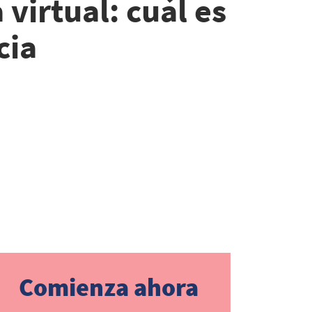
 virtual: cuál es
ia​
Comienza ahora