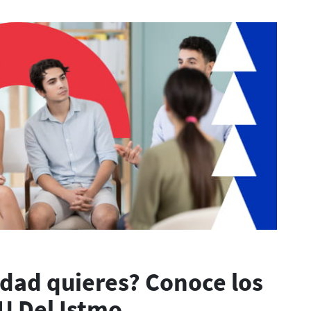
dad quieres? Conoce los
 U Del Istmo