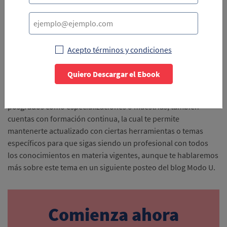
Especialización en Didáctica del Idioma inglés
Especialización en Derecho Procesal Penal Acusatorio
Maestría en Derecho Empresarial y Corporativo
Acepto términos y condiciones
Lo continuo
Quiero Descargar el Ebook
Después de terminar el pregrado, las únicas opciones que
tienes para complementar tu formación no son solo los
posgrados como especializaciones o maestrías, también
cuentas con formación continua, la cual te permite
mantenerte actualizado con ciertas herramientas o temas
específicos para que sigas siendo un profesional con todos
los conocimientos en materia vigentes, aunque te hablaremos
más sobre este tema en un siguiente posteo del blog Modo U.
Comienza ahora