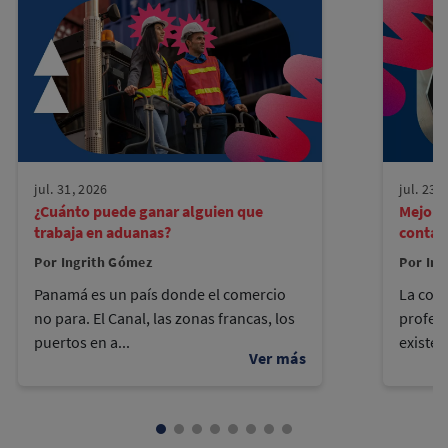
jul. 31, 2026
jul. 23,
¿Cuánto puede ganar alguien que
Mejore
trabaja en aduanas?
contad
Por Ingrith Gómez
Por Ing
Panamá es un país donde el comercio
La cont
no para. El Canal, las zonas francas, los
profes
puertos en a...
existen