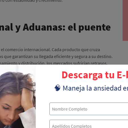
nal y Aduanas: el puente
o el comercio internacional. Cada producto que cruza
s que garantizan su llegada eficiente y segura a su destino.
amiento y distribución, los mercados sufrirían retrasos,
esas como a consumidores.
Descarga tu E
atégica y su infraestructura portuaria lo han convertido en
🧠 Maneja la ansiedad e
Para entender cómo estos procesos impulsan el crecimiento
ca y cuáles son sus etapas
, ya que cada eslabón de la cadena
sarrollo de los países.
ración de tecnologías avanzadas, los tiempos de despacho y
do a empresas de todos los sectores. Sin embargo, la
ado que una logística eficiente no solo es una ventaja