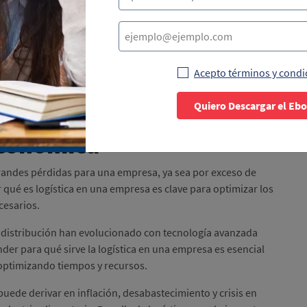
a estabilidad de los mercados y el abastecimiento de bienes
Acepto términos y condi
Quiero Descargar el Eb
os y Almacenes clave
 económica
randes pérdidas para una empresa, ya sea por exceso de
 qué es logística en una empresa es clave para optimizar los
cesarios.
e distribución han evolucionado con tecnología avanzada
der para qué sirve la logística en una empresa es esencial
, optimizando tiempos y recursos.
puede derivar en inflación, desabastecimiento y crisis en