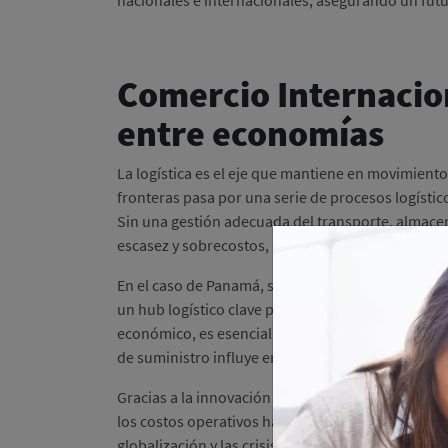
Comercio Internacio
entre economías
La logística es el eje que mantiene en movimient
fronteras pasa por una serie de procesos logístico
Sin una gestión adecuada del transporte, almacen
escasez y sobrecostos, afectando tanto a empr
En el caso de Panamá, su posición geográfica estr
un hub logístico clave para la economía global. 
económico, es esencial conocer
qué es la logísti
de suministro influye en la competitividad y el de
Gracias a la innovación en la logística y la integ
los costos operativos han disminuido, benefician
globalización y las crisis económicas han demostr