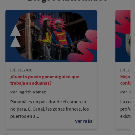
jul. 31, 2026
jul. 23,
¿Cuánto puede ganar alguien que
Mejore
trabaja en aduanas?
contad
Por Ingrith Gómez
Por Ing
Panamá es un país donde el comercio
La cont
no para. El Canal, las zonas francas, los
profes
puertos en a...
existen