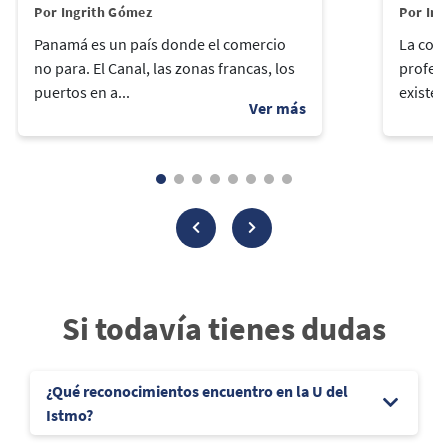
Por Ingrith Gómez
Por Ing
Panamá es un país donde el comercio
La cont
no para. El Canal, las zonas francas, los
profes
puertos en a...
existen
Si todavía tienes dudas
¿Qué reconocimientos encuentro en la U del
Istmo?