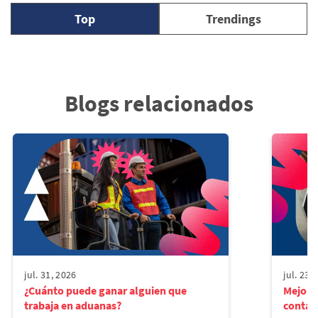
Top
Trendings
Blogs relacionados
jul. 31, 2026
jul. 23,
¿Cuánto puede ganar alguien que
Mejore
trabaja en aduanas?
contad