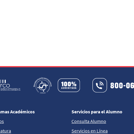
amas Académicos
Servicios para el Alumno
os
Consulta Alumno
iatura
Servicios en Línea