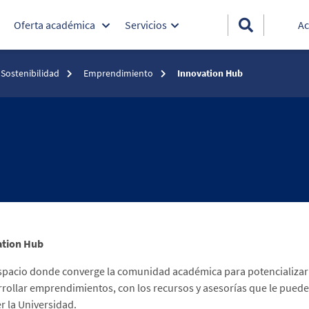
Oferta académica
Servicios
Ac
 Sostenibilidad
Emprendimiento
Innovation Hub
ation Hub
espacio donde converge la comunidad académica para potencializar
rrollar emprendimientos, con los recursos y asesorías que le puede
r la Universidad.