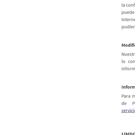
la con
puede 
Intern
pudier
Modifi
Nuestr
lo co
inform
Inform
Para m
de P
servic
UNIV