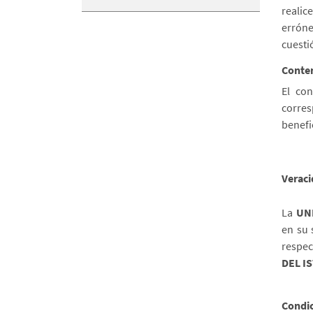
realic
errónea
cuesti
Conte
El co
corre
benefi
Veraci
La
UN
en su 
respec
DEL I
Condic