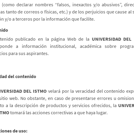
e (como declarar nombres “falsos, inexactos y/o abusivos”, dire
s tanto de correos o físicas, etc.) y de los perjuicios que cause al 
ón y/o a terceros por la información que facilite.
nido
ntenido publicado en la página Web de la
UNIVERSIDAD DEL
sponde a información institucional, académica sobre progr
cios para sus aspirantes.
dad del contenido
IVERSIDAD DEL ISTMO
velará por la veracidad del contenido ex
sitio web. No obstante, en caso de presentarse errores u omisio
to a la descripción de productos y servicios ofrecidos, la
UNIVE
STMO
tomará las acciones correctivas a que haya lugar.
iones de uso: