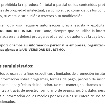
prohibida la reproducción total o parcial de los contenidos pro
 ley de propiedad intelectual, así como el uso comercial de los con
io, su venta, distribución a terceros o su modificación.
ier otro uso requiere autorización previa escrita y explícit
RSIDAD DEL ISTMO
. Por Tanto, siempre que se utilice la info
onada en ella deberá protegerse el derecho de autor que la Ley le ot
oporcionamos su información personal a empresas, organizaci
as ajenas a la UNIVERSIDAD DEL ISTMO.
s suministrados:
tos se usan para fines específicos y limitados de promoción institu
nformación sobre programas, formas de pago, proceso de inscr
de admitidos y fechas de inducción. De esta manera, solicitamos a n
ntes a través de nuestro formulario de preinscripción, datos per
s e información de los medios por los cuales se enteró de los se
cionados.