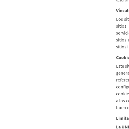
Víncul
Los si
sitios
servic
sitios
sitios
Cooki
Este s
gener
refere
config
cookie
a los 
buen e
Limita
La UN