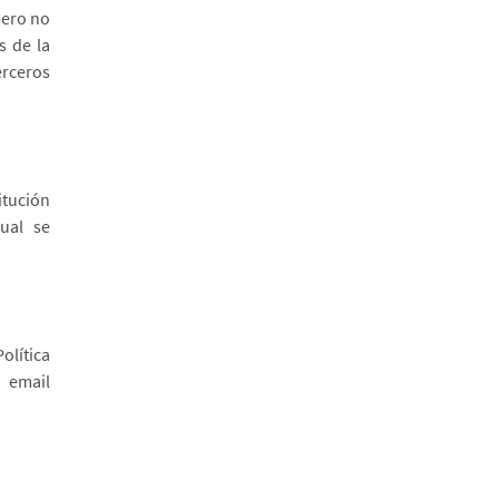
pero no
s de la
erceros
itución
ual se
olítica
email