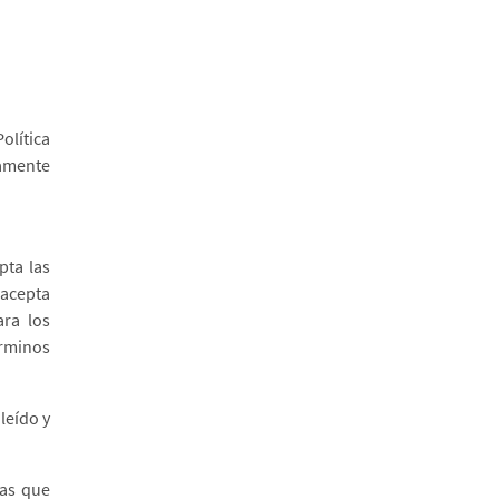
Política
tamente
pta las
 acepta
ara los
érminos
 leído y
tas que