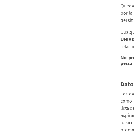
Queda 
por la
del sit
Cualqu
UNIVE
relaci
No pr
person
Dato
Los da
como i
lista 
aspira
básico
promo