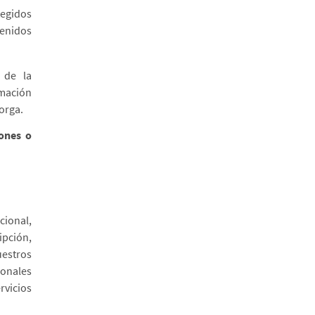
tegidos
tenidos
a de la
rmación
orga.
ones o
cional,
ipción,
uestros
sonales
rvicios