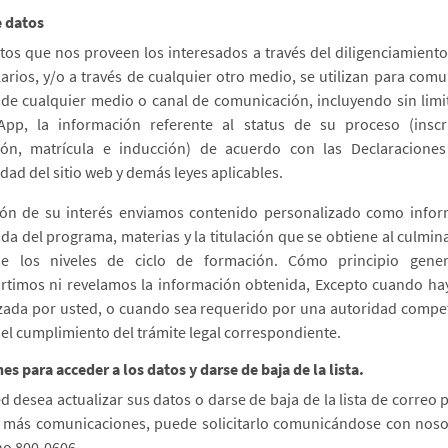
 datos
tos que nos proveen los interesados a través del diligenciamiento
arios, y/o a través de cualquier otro medio, se utilizan para comu
 de cualquier medio o canal de comunicación, incluyendo sin limi
pp, la información referente al status de su proceso (inscr
ión, matrícula e inducción) de acuerdo con las Declaraciones
idad del sitio web y demás leyes aplicables.
ón de su interés enviamos contenido personalizado como info
ada del programa, materias y la titulación que se obtiene al culmin
e los niveles de ciclo de formación. Cómo principio gener
timos ni revelamos la información obtenida, Excepto cuando ha
zada por usted, o cuando sea requerido por una autoridad compe
 el cumplimiento del trámite legal correspondiente.
es para acceder a los datos y darse de baja de la lista.
ed desea actualizar sus datos o darse de baja de la lista de correo 
r más comunicaciones, puede solicitarlo comunicándose con noso
no 800-0606.