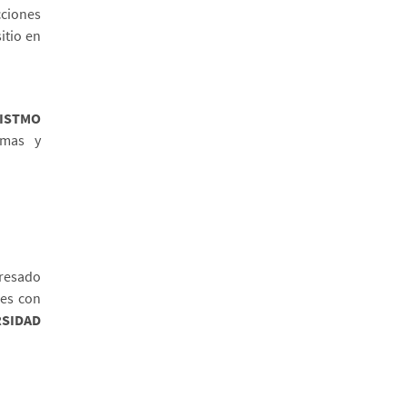
cciones
sitio en
 ISTMO
amas y
presado
nes con
RSIDAD