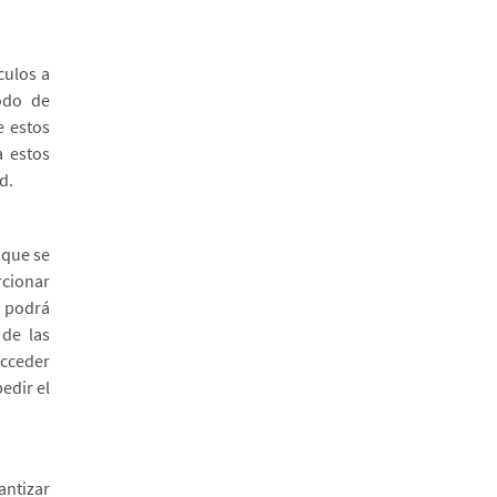
culos a
modo de
e estos
a estos
d.
 que se
cionar
d podrá
 de las
acceder
edir el
antizar