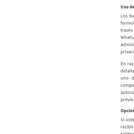
Uso de
Los da
formul
través
WhatsA
admis
privac
En raz
detall
uno d
compar
autori
previo
Opcion
Si ust
recibi
teléfo