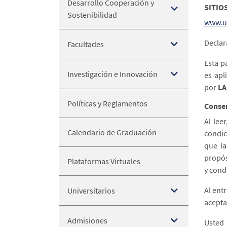
Desarrollo Cooperación y
SITIO
Sostenibilidad
www.u
Declar
Facultades
Esta p
Investigación e Innovación
es apl
por
LA
Políticas y Reglamentos
Conse
Al lee
Calendario de Graduación
condic
que l
propós
Plataformas Virtuales
y cond
Al entr
Universitarios
acepta
Admisiones
Usted 