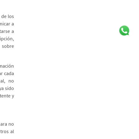
 de los
nicar a
tarse a
ipción,
 sobre
rmación
ar cada
al, no
ya sido
tente y
para no
tros al