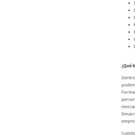
¿Qué b
Dentro
podemo
Formac
person
mercad
Desarr
empres
Cuenta