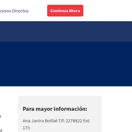
cesos Directos
Comienza Ahora
Para mayor información:
a
Ana Janira Boillat Tlf: 2278822 Ext:
173
la