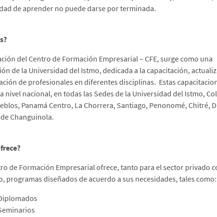
dad de aprender no puede darse por terminada.
s?
ación del Centro de Formación Empresarial – CFE, surge como una
ión de la Universidad del Istmo, dedicada a la capacitación, actuali
ación de profesionales en diferentes disciplinas. Estas capacitacio
 a nivel nacional, en todas las Sedes de la Universidad del Istmo, Co
eblos, Panamá Centro, La Chorrera, Santiago, Penonomé, Chitré, D
 de Changuinola.
frece?
tro de Formación Empresarial ofrece, tanto para el sector privado 
o, programas diseñados de acuerdo a sus necesidades, tales como:
Diplomados
Seminarios