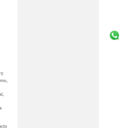
FE
tmo,
l,
a
acto