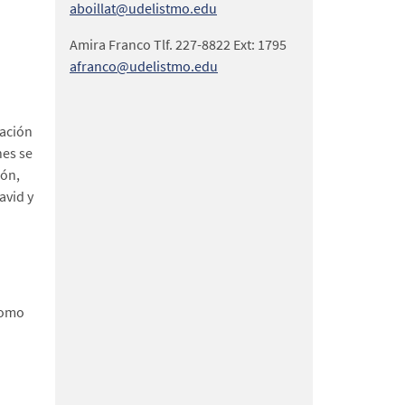
aboillat@udelistmo.edu
Amira Franco Tlf. 227-8822 Ext: 1795
afranco@udelistmo.edu
zación
nes se
lón,
avid y
como