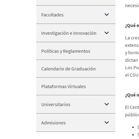
necesi
Facultades
¿Qué e
Investigación e Innovación
La cre
extens
Políticas y Reglamentos
y form
dictan
Los Pu
Calendario de Graduación
el CSU
Plataformas Virtuales
¿Qué o
Universitarios
El Cen
públic
Admisiones