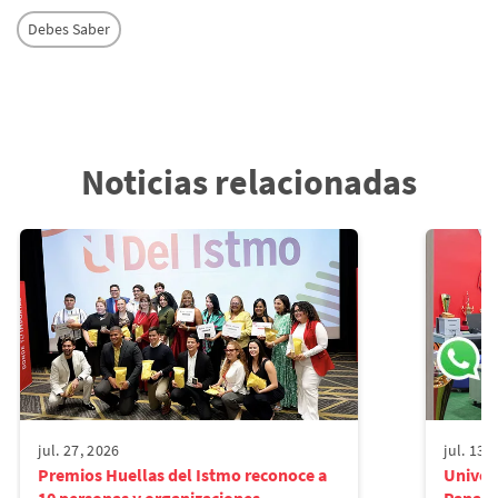
Debes Saber
Noticias relacionadas
jul. 27, 2026
jul. 13,
Premios Huellas del Istmo reconoce a
Univers
10 personas y organizaciones...
Panamá