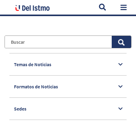
Home
Noticias
U del Istmo firma Alianza Académica con el C
Togg
Temas de Noticias
Formatos de Noticias
Sedes