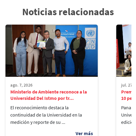
Noticias relacionadas
ago. 7, 2026
jul. 27,
Ministerio de Ambiente reconoce a la
Premio
Universidad Del Istmo por tr...
10 pers
El reconocimiento destaca la
Panamá,
continuidad de la Universidad en la
Univers
medición y reporte de su ...
edición