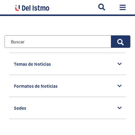
Home
Noticias
Premios Huellas del Istmo, una iniciativa que
Togg
Temas de Noticias
Formatos de Noticias
Sedes