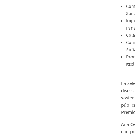
Comp
Sana
Impu
Pana
Cola
Comp
Sofí
Prom
Itze
La sel
divers
sosten
públic
Premi
Ana Ce
cuerpo