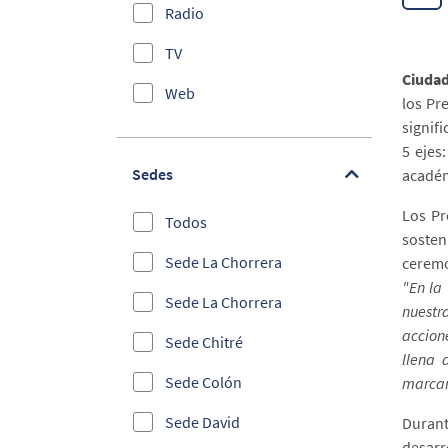
Radio
Educación
TV
Administrativos
Ciuda
Web
los Pr
bilingue
signif
Efemérides
5 ejes
Sedes
académ
Elecciones 2019
Los Pr
Todos
Empleabilidad
sosten
Sede La Chorrera
ceremo
Entrega de Becas
"En la 
Sede La Chorrera
Emprendimiento e
nuestr
Innovación
accion
Sede Chitré
llena 
Foros Internacionales y
Sede Colón
marcan
Congresos
Sede David
Durant
Información Estudiantil
desarr