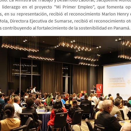
 liderazgo en el proyecto "Mi Primer Empleo", que fomenta op
s, en su representación, recibió el reconocimiento Marlon Henry 
Mola, Directora Ejecutiva de Sumarse, recibió el reconocimiento 
s contribuyendo al fortalecimiento de la sostenibilidad en Panamá