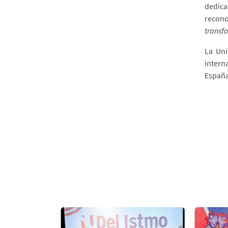
dedica
recono
transf
La Uni
intern
España