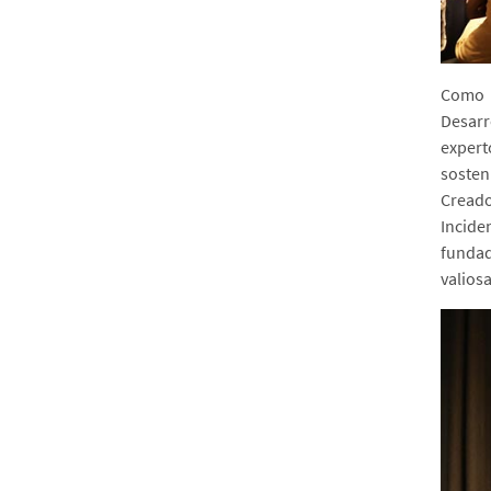
Virtualidad
¡Entre las 25 mejores!
Como p
Desarr
expert
sosten
Creado
Incide
fundad
valios