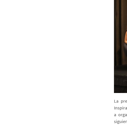
La pre
Inspir
a orga
siguie