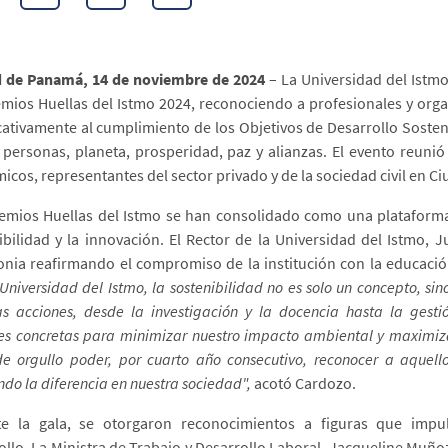
d de Panamá, 14 de noviembre de 2024
– La Universidad del Istmo
emios Huellas del Istmo 2024, reconociendo a profesionales y org
icativamente al cumplimiento de los Objetivos de Desarrollo Soste
: personas, planeta, prosperidad, paz y alianzas. El evento reuni
icos, representantes del sector privado y de la sociedad civil en 
emios Huellas del Istmo se han consolidado como una plataforma
ibilidad y la innovación. El Rector de la Universidad del Istmo, 
nia reafirmando el compromiso de la institución con la educación
Universidad del Istmo, la sostenibilidad no es solo un concepto, sin
as acciones, desde la investigación y la docencia hasta la gestió
es concretas para minimizar nuestro impacto ambiental y maximiza
de orgullo poder, por cuarto año consecutivo, reconocer a aquell
do la diferencia en nuestra sociedad",
acotó Cardozo.
e la gala, se otorgaron reconocimientos a figuras que impul
ollo. La Ministra de Trabajo y Desarrollo Laboral, Jacqueline Muñ