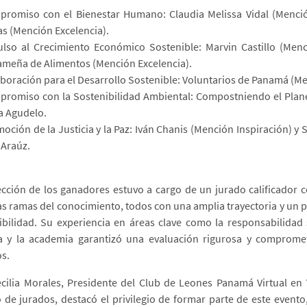
romiso con el Bienestar Humano: Claudia Melissa Vidal (Menció
s (Mención Excelencia).
lso al Crecimiento Económico Sostenible: Marvin Castillo (Men
meña de Alimentos (Mención Excelencia).
boración para el Desarrollo Sostenible: Voluntarios de Panamá (Me
romiso con la Sostenibilidad Ambiental: Compostniendo el Plan
a Agudelo.
oción de la Justicia y la Paz: Iván Chanis (Mención Inspiración) y S
l Araúz.
ección de los ganadores estuvo a cargo de un jurado calificador
as ramas del conocimiento, todos con una amplia trayectoria y un
ibilidad. Su experiencia en áreas clave como la responsabilidad 
a y la academia garantizó una evaluación rigurosa y compromet
os.
cilia Morales, Presidente del Club de Leones Panamá Virtual en 
 de jurados, destacó el privilegio de formar parte de este evento,