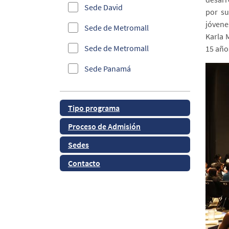
Sede David
por su
Informática
jóvene
Sede de Metromall
Investigación
Karla 
Sede de Metromall
15 año
Maestría en Innovación
Sede Panamá
Panamá
Sede Panamá
QS Ranking
Tipo programa
Sede Santiago
Ranking FSO
Proceso de Admisión
Sede Santiago
Ranking Webometrics
Sedes
Salud y Bienestar
Contacto
Sedes y CSU
Tecnología
TURNITIN