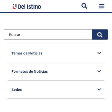
Home
Noticias
Parking Democrático: entre candidatos y prop
Togg
Temas de Noticias
Formatos de Noticias
Sedes