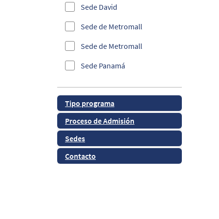
Sede David
Informática
Sede de Metromall
Investigación
Sede de Metromall
Maestría en Innovación
Sede Panamá
Panamá
Sede Panamá
QS Ranking
Tipo programa
Sede Santiago
Ranking FSO
Proceso de Admisión
Sede Santiago
Ranking Webometrics
Sedes
Salud y Bienestar
Contacto
Sedes y CSU
Tecnología
TURNITIN