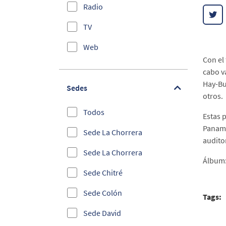
Radio
Educación
TV
Administrativos
Web
bilingue
Con el 
cabo v
Efemérides
Hay-Bun
Sedes
Elecciones 2019
otros.
Todos
Empleabilidad
Estas 
Panamá
Sede La Chorrera
Entrega de Becas
audito
Sede La Chorrera
Emprendimiento e
Álbum
Innovación
Sede Chitré
Foros Internacionales y
Sede Colón
Tags:
Congresos
Sede David
Información Estudiantil