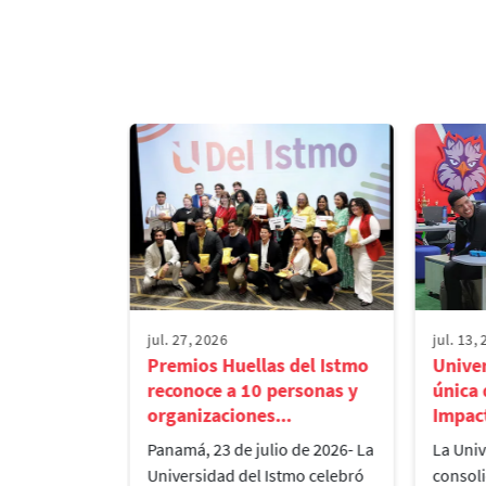
Virtualidad
¡Entre las 25 mejores!
jul. 27, 2026
jul. 13,
aliza el
Premios Huellas del Istmo
Univer
o de
reconoce a 10 personas y
única
tres e...
organizaciones...
Impact
 Istmo, en
Panamá, 23 de julio de 2026- La
La Univ
rección de
Universidad del Istmo celebró
consol