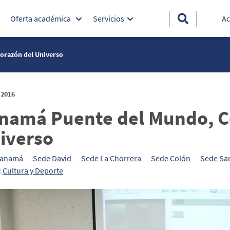
Oferta académica
Servicios
Ac
orazón del Universo
 2016
namá Puente del Mundo, C
iverso
Panamá
Sede David
Sede La Chorrera
Sede Colón
Sede Sa
:
Cultura y Deporte