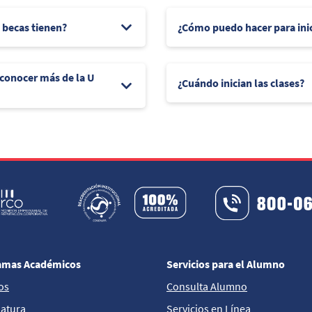
e becas tienen?
¿Cómo puedo hacer para ini
 conocer más de la U
¿Cuándo inician las clases?
amas Académicos
Servicios para el Alumno
os
Consulta Alumno
iatura
Servicios en Línea