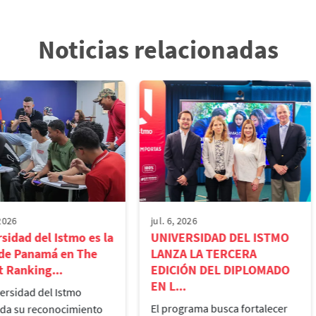
Noticias relacionadas
 2026
jul. 6, 2026
sidad del Istmo es la
UNIVERSIDAD DEL ISTMO
 de Panamá en The
LANZA LA TERCERA
 Ranking...
EDICIÓN DEL DIPLOMADO
EN L...
ersidad del Istmo
El programa busca fortalecer
ida su reconocimiento