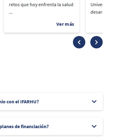
retos que hoy enfrenta la salud
Universidad del Istmo
...
desarrolló la segunda..
nio con el IFARHU?
 planes de financiación?