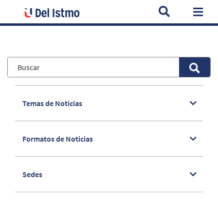
Home
Noticias
La Universidad del Istmo decreta el 12 de ago
Togg
Temas de Noticias
Formatos de Noticias
Sedes