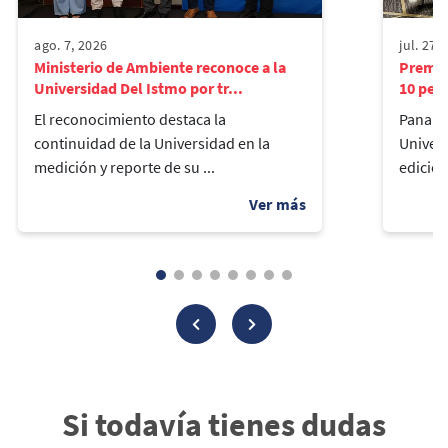
ago. 7, 2026
jul. 27,
Ministerio de Ambiente reconoce a la
Premio
Universidad Del Istmo por tr...
10 pers
El reconocimiento destaca la
Panamá,
continuidad de la Universidad en la
Univers
medición y reporte de su ...
edición
Si todavía tienes dudas