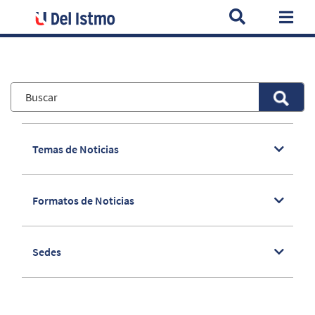
Home
Noticias
Educación en Plataformas Virtuales, la Herra
Togg
Temas de Noticias
Formatos de Noticias
Sedes