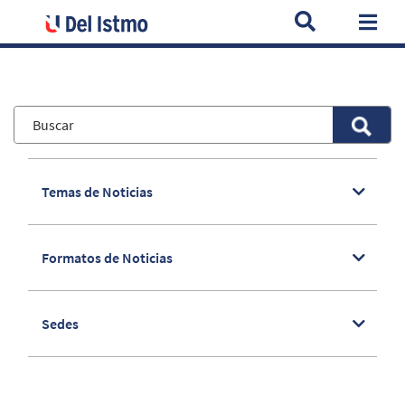
Home
Noticias
Campaña "Tu Voto, Tu Elección": cuatro univ
Togg
Temas de Noticias
Formatos de Noticias
Sedes