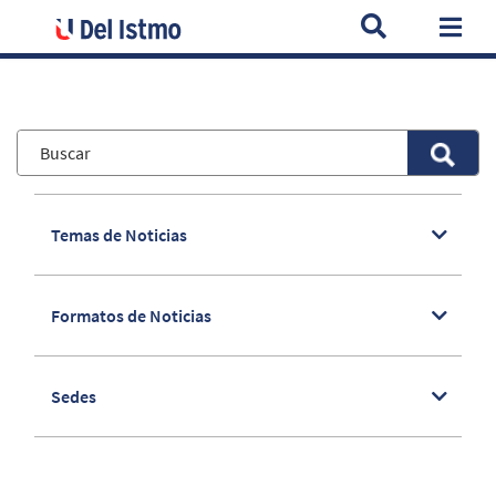
Home
Noticias
Acuerdo firmado entre U del Istmo y EF Pana
Togg
Temas de Noticias
Formatos de Noticias
Sedes