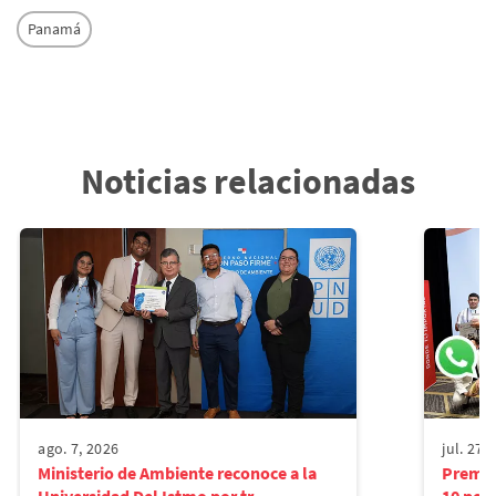
Panamá
Noticias relacionadas
ago. 7, 2026
jul. 27,
Ministerio de Ambiente reconoce a la
Premio
Universidad Del Istmo por tr...
10 pers