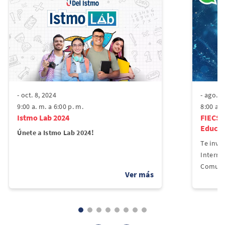
- oct. 8, 2024
- ago. 1
9:00 a. m. a 6:00 p. m.
8:00 a. 
Istmo Lab 2024
FIECS 2
Educac
Únete a Istmo Lab 2024!
Te invit
Interna
Comunic