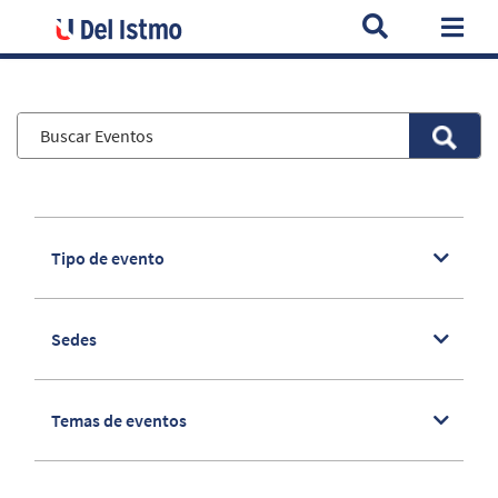
Home
Eventos
Webinar: Buenas Prácticas con STEAM en el Au
Togg
Tipo de evento
Sedes
Temas de eventos