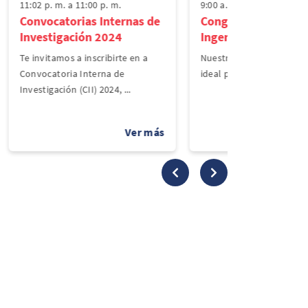
11:02 p. m. a 11:00 p. m.
9:00 a. m. a 9:00 p. m.
Convocatorias Internas de
Congreso Internacio
Investigación 2024
Ingeniería Industria
Te invitamos a inscribirte en a
Nuestro congreso es 
Convocatoria Interna de
ideal para aprender sobre
Investigación (CII) 2024, ...