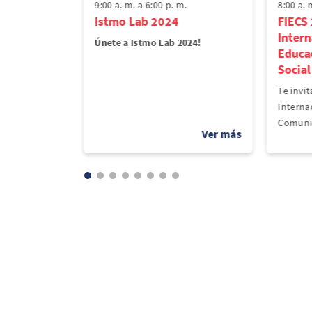
m.
9:00 a. m. a 6:00 p. m.
8:00 a. 
e de las
Istmo Lab 2024
FIECS 
Intern
Únete a Istmo Lab 2024!
Educa
s y el
Social
s el evento
nete a nos...
Te invit
Interna
Comunic