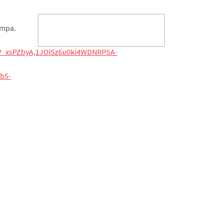
ampa.
c8P_xsPZbyA,1JOl5z6u0ki4WDNRPSA-
b5-