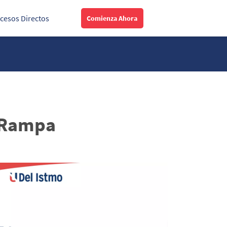
cesos Directos
Comienza Ahora
n Rampa