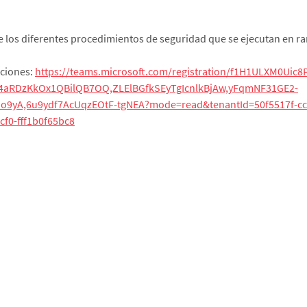
 los diferentes procedimientos de seguridad que se ejecutan en r
pciones:
https://teams.microsoft.com/registration/f1H1ULXM0Ui
Y4aRDzKkOx1QBilQB7OQ,ZLElBGfkSEyTgIcnlkBjAw,yFqmNF31GE2-
Jo9yA,6u9ydf7AcUqzEOtF-tgNEA?mode=read&tenantId=50f5517f-cc
cf0-fff1b0f65bc8