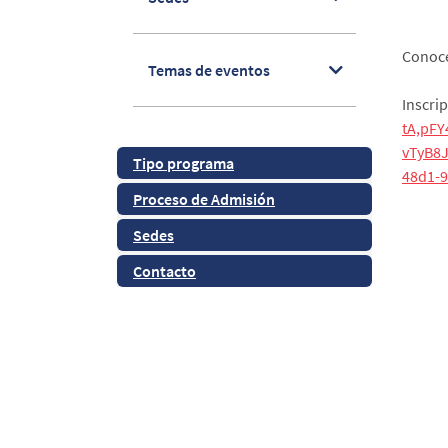
Conoce
Temas de eventos
Inscri
tA,pF
vTyB8
Tipo programa
48d1-9
Proceso de Admisión
Sedes
Contacto