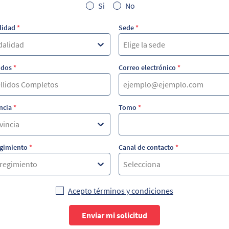
Si
No
lidad
*
Sede
*
alidad
Elige la sede
idos
*
Correo electrónico
*
ncia
*
Tomo
*
vincia
gimiento
*
Canal de contacto
*
regimiento
Selecciona
Acepto términos y condiciones
Enviar mi solicitud