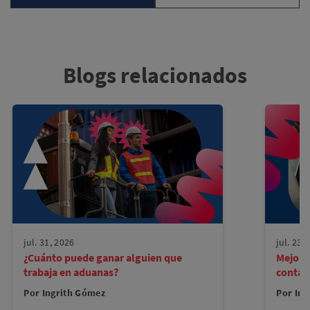
Blogs relacionados
jul. 31, 2026
jul. 23,
¿Cuánto puede ganar alguien que
Mejore
trabaja en aduanas?
contad
Por Ingrith Gómez
Por Ing