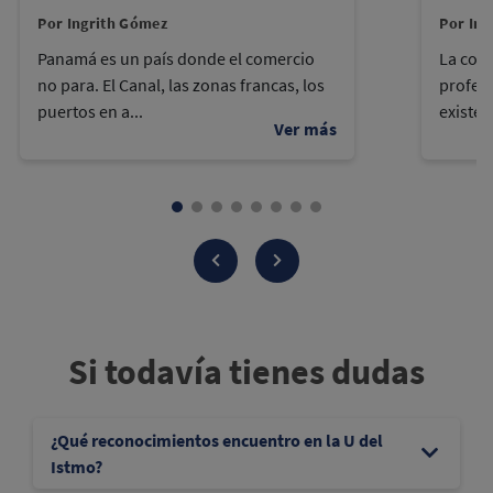
Por Ingrith Gómez
Por Ing
Panamá es un país donde el comercio
La cont
no para. El Canal, las zonas francas, los
profes
puertos en a...
existen
Si todavía tienes dudas
¿Qué reconocimientos encuentro en la U del
Istmo?