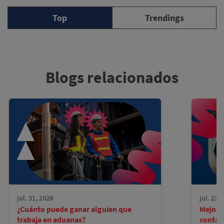
Top
Trendings
Blogs relacionados
jul. 31, 2026
jul. 23,
¿Cuánto puede ganar alguien que
Mejore
trabaja en aduanas?
contad