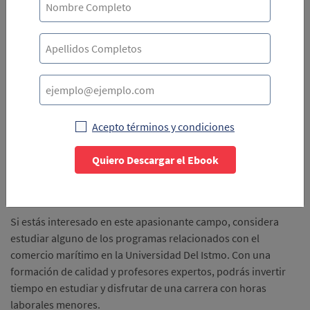
Licenciatura en Administración de Negocios Marítimos
Licenciatura en Logística
Licenciatura en Administración de Empresas
Licenciatura de Negocios Internacionales
Acepto términos y condiciones
Estas carreras profesionales se pueden estudiar en
la Universidad Del Istmo, que ofrece modalidad tanto virtual
Quiero Descargar el Ebook
como presencial y una gran cantidad de beneficios. ¡Tú eliges!
Aquí te dejamos algunas razones para
estudiar la U Del Istmo
.
Si estás interesado en este apasionante campo, considera
estudiar alguno de los programas relacionados con el
comercio marítimo en la Universidad Del Istmo. Con una
formación de calidad y profesores expertos, podrás invertir
tiempo en estudiar y disfrutar de una carrera con horas
laborales menores.