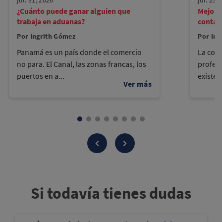
jul. 31, 2026
jul. 23,
¿Cuánto puede ganar alguien que
Mejore
trabaja en aduanas?
contad
Por Ingrith Gómez
Por Ing
Panamá es un país donde el comercio
La cont
no para. El Canal, las zonas francas, los
profes
puertos en a...
existen
Si todavía tienes dudas