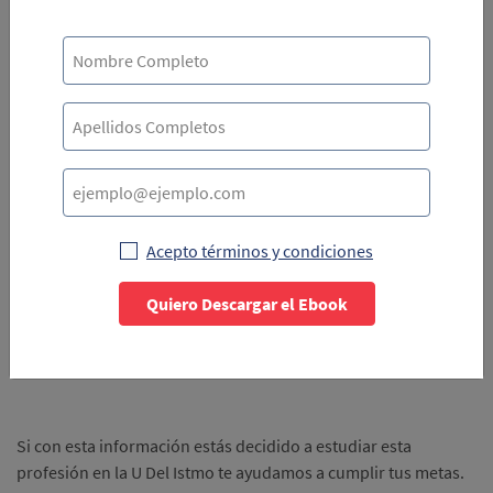
Materias que verás en Ingeniería Industrial Administrativa
El plan de estudios de esta carrera generalmente incluye:
Cálculo
contabilidad
Finanzas
conocimiento cientifico
Acepto términos y condiciones
ingles
Quiero Descargar el Ebook
Conoce más de este
programa de estudios aquí.
Si con esta información estás decidido a estudiar esta
profesión en la U Del Istmo te ayudamos a cumplir tus metas.