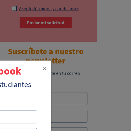
Acepto términos y condiciones
Enviar mi solicitud
Suscríbete a nuestro
newsletter
×
-book
Recibe lo más reciente en tu correo
studiantes