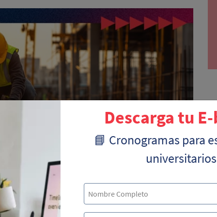
Descarga tu E
📘 Cronogramas para e
universitarios
acional
ulaciones que rigen el comercio entre países, esencial para
ítimos.