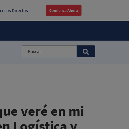
cesos Directos
Comienza Ahora
que veré en mi
n Logística y