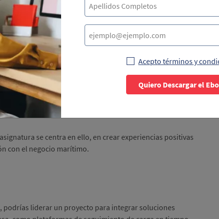
es; este conocimiento te permitirá asegurar que las
Acepto términos y condi
 evitando sanciones y asegurando el flujo adecuado de
Quiero Descargar el Eb
asignatura se centra en ello, en crear experiencias positivas
ión con el negocio marítimo.
 podrías liderar un proyecto para integrar soluciones
mpresa, como plataformas de seguimiento de carga en tiempo