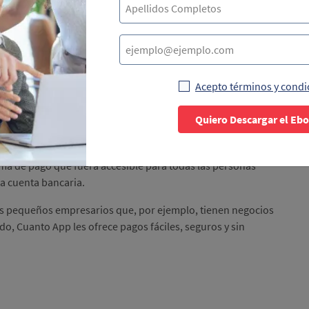
prender?
Acepto términos y condi
panameñas que queremos que conozcas hoy. Fue fundada por
Quiero Descargar el Eb
rela y Jorge García en el 2018.
resta servicios financieros, o como mencionamos antes,
ema de pago que fuera accesible para todas las personas
na cuenta bancaria.
los pequeños empresarios que, por ejemplo, tienen negocios
ido, Cuanto App les ofrece pagos fáciles, seguros y sin