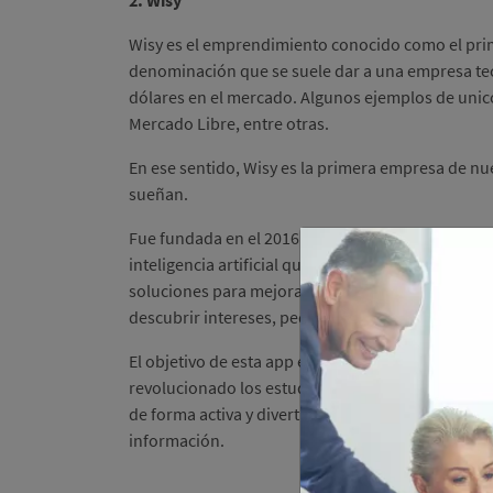
Wisy es el emprendimiento conocido como el prim
denominación que se suele dar a una empresa tec
dólares en el mercado. Algunos ejemplos de unic
Mercado Libre, entre otras.
En ese sentido, Wisy es la primera empresa de nue
sueñan.
Fue fundada en el 2016 por los hermanos Min y R
inteligencia artificial que busca convertirse en 
soluciones para mejorar la interacción entre pe
descubrir intereses, pedir ofertas, reportar incid
El objetivo de esta app es la recolección de info
revolucionado los estudios de mercado, puesto q
de forma activa y divertida en campañas y estrat
información.