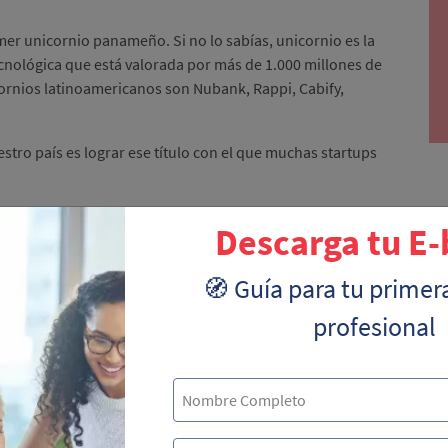
er unicornio panameño. Si no lo sabías, unicornio es la
nológica que está valorada por más de 1.000 millones de
ornios latinoamericanos son Nubank, Rappi, Cabify,
stro país es lograr ese título con el que muchas startups
icardo Chen y Orlando Reyes, Wisy es una propuesta de
Descarga tu E
el mejor amigo de las empresas. Desde su app, Wisy ofrece
rsonas, negocios y organizaciones mediante acciones como:
🧭 Guía para tu primer
entes, etc.
profesional
rmación valiosa para las empresas. De hecho, se dice que ha
ue su propuesta está basada en que los usuarios participen
egias de mercado que permita la recopilación de