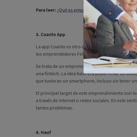
Para leer:
¿Qué es emprendimiento y por qué em
3. Cuanto App
La app Cuanto es otro de las grandes startups 
los emprendedores Felipe Echandi, José Ramón Va
Se trata de un emprendimiento tecnológico que p
una fintech. La idea base era poder crear un sist
que tuvieran un smartphone, incluso sin tener u
El principal target de este emprendimiento son 
a través de internet o redes sociales. En este sent
tantos problemas.
4. Hauf