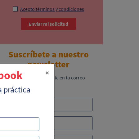
Acepto términos y condiciones
Enviar mi solicitud
Suscríbete a nuestro
newsletter
×
-book
Recibe lo más reciente en tu correo
a práctica