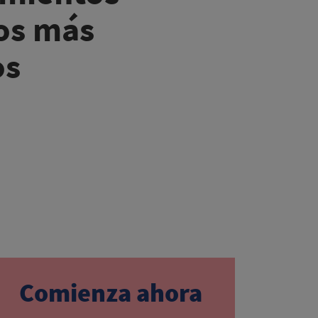
os más
s​
Comienza ahora