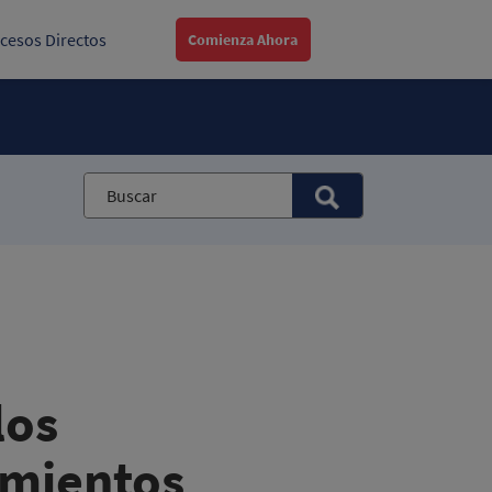
cesos Directos
Comienza Ahora
los
mientos