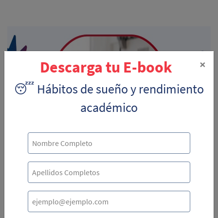
×
Descarga tu E-book
😴 Hábitos de sueño y rendimiento
académico
En la
Universidad Del Istmo
queremos apoyar a los
emprendedores del país, por eso, contamos con el
Centro