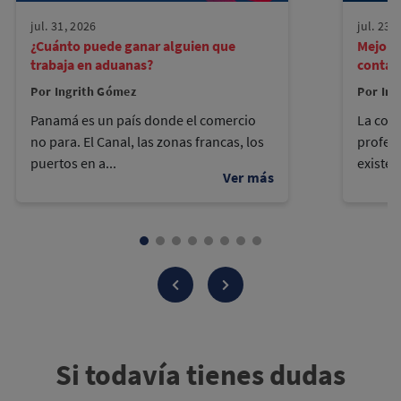
jul. 31, 2026
jul. 23,
¿Cuánto puede ganar alguien que
Mejore
trabaja en aduanas?
contad
Por Ingrith Gómez
Por Ing
Panamá es un país donde el comercio
La cont
no para. El Canal, las zonas francas, los
profes
puertos en a...
existen
Si todavía tienes dudas