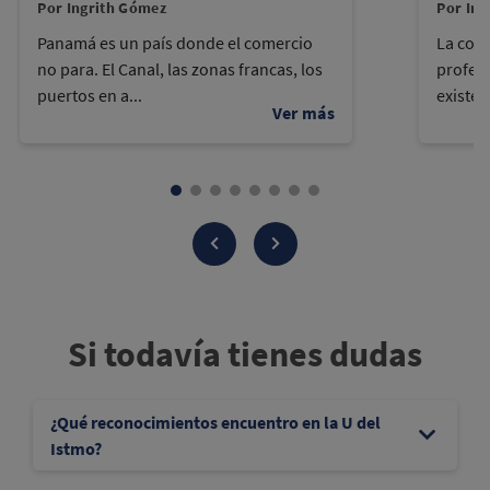
Por Ingrith Gómez
Por Ing
Panamá es un país donde el comercio
La cont
no para. El Canal, las zonas francas, los
profes
puertos en a...
existen
Si todavía tienes dudas
¿Qué reconocimientos encuentro en la U del
Istmo?