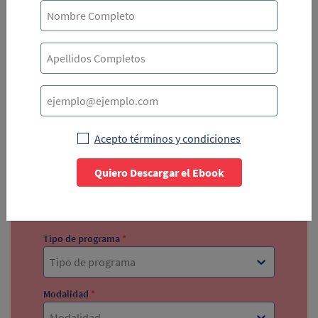
¡Conoce todo sobre la Licenciatura en Criminalística
aquí!
Comienza ahora
Acepto términos y condiciones
Inscríbete aquí y te ayudamos a resolver las dudas
que tengas.
Quiero Descargar el Ebook
¿Eres estudiante activo?
*
Si
No
Tipo de programa
*
Tipo de programa
Modalidad
*
Modalidad