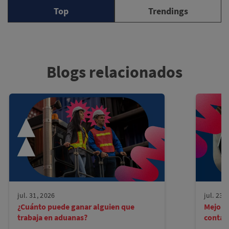
Top
Trendings
Blogs relacionados
jul. 31, 2026
jul. 23,
¿Cuánto puede ganar alguien que
Mejore
trabaja en aduanas?
contad