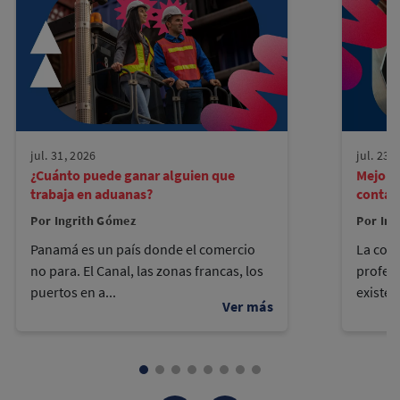
jul. 31, 2026
jul. 23,
¿Cuánto puede ganar alguien que
Mejore
trabaja en aduanas?
contad
Por Ingrith Gómez
Por Ing
Panamá es un país donde el comercio
La cont
no para. El Canal, las zonas francas, los
profes
puertos en a...
existen