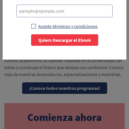
ingresos adicionales, y una administración cuidadosa de tus
deudas, puedes navegar este aspecto esencial de tu vida
estudiantil con éxito.
La educación es una de las mejores inversiones en ti mismo
Acepto términos y condiciones
que podrás hacer. Y con los créditos para estudiantes tienes la
oportunidad de estudiar en una institución prestigiosa con un
Quiero Descargar el Ebook
apoyo financiero sólido. Si estás listo para dar el siguiente
paso en tu educación superior, no dudes más. ¡Haz que tus
sueños académicos se vuelvan realidad en la Universidad Del
Istmo y construye el futuro que deseas con confianza! Conoce
más de nuestras licenciaturas, especializaciones y maestrías.
¡Conoce todos nuestros programas!
Comienza ahora