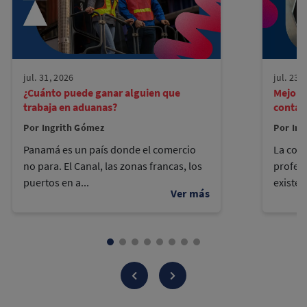
jul. 31, 2026
jul. 23,
¿Cuánto puede ganar alguien que
Mejore
trabaja en aduanas?
contad
Por Ingrith Gómez
Por Ing
Panamá es un país donde el comercio
La cont
no para. El Canal, las zonas francas, los
profes
puertos en a...
existen