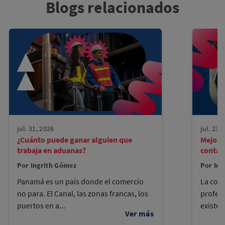
Blogs relacionados
jul. 31, 2026
jul. 23,
¿Cuánto puede ganar alguien que
Mejore
trabaja en aduanas?
contad
Por Ingrith Gómez
Por Ing
Panamá es un país donde el comercio
La cont
no para. El Canal, las zonas francas, los
profes
puertos en a...
existen