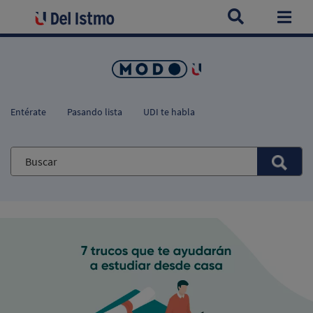
Home
Blogs
7 trucos que te ayudarán a estudiar desde casa
Togg
Entérate
Pasando lista
UDI te habla