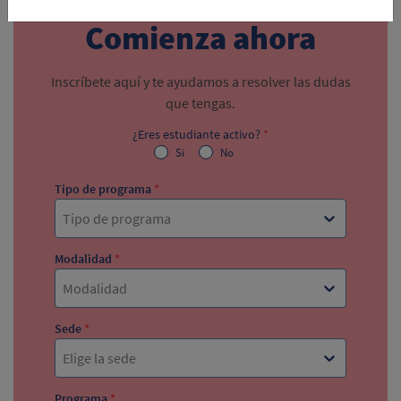
Comienza ahora
Inscríbete aquí y te ayudamos a resolver las dudas
que tengas.
¿Eres estudiante activo?
*
Si
No
Tipo de programa
*
Tipo de programa
Modalidad
*
Modalidad
Sede
*
Elige la sede
Programa
*