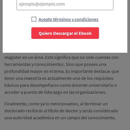
cada uno y las implicaciones que tienen.
Al realizar una especialización recibirás un título de
Acepto términos y condiciones
especialista, lo que significa que tienes herramientas y
conocimientos específicos en un área y puedes desempeñarte
Quiero Descargar el Ebook
profesionalmente en ella.
Al culminar estudios de maestría recibirás el título de máster o
magister en un área. Esto significa que no solo cuentas con
herramientas y conocimientos, Sino que posees una
profundidad mayor en el tema. Es importante destacar que
tener una maestría es actualmente uno de los requisitos
básicos para desempeñarse como docente universitario o
acceder a puesto de liderazgo en las organizaciones.
Finalmente, como ya lo mencionamos, al terminar un
doctorado recibirás el título de doctor y serás considerado
una autoridad académica en un campo del conocimiento.