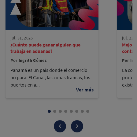
jul. 31, 2026
jul. 23,
¿Cuánto puede ganar alguien que
Mejore
trabaja en aduanas?
contad
Por Ingrith Gómez
Por Ing
Panamá es un país donde el comercio
La cont
no para. El Canal, las zonas francas, los
profes
puertos en a...
existen