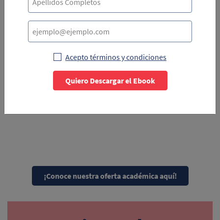
personas deciden si leer un contenido o no debido a lo
que dice esta sección.
A pesar de que debas comentar (por encima) la
obtención de resultados y conclusiones, recuerda
Acepto términos y condiciones
siempre guardar algunos datos sustanciosos para otras
partes del contenido, como cifras, casos particulares y
Quiero Descargar el Ebook
nuevas ideas de investigación que surjan de este
trabajo.
¡Conoce nuestra oferta académica aquí!