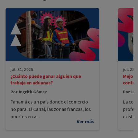
jul. 31, 2026
jul. 23,
¿Cuánto puede ganar alguien que
Mejore
trabaja en aduanas?
contad
Por Ingrith Gómez
Por Ing
Panamá es un país donde el comercio
La cont
no para. El Canal, las zonas francas, los
profes
puertos en a...
existen