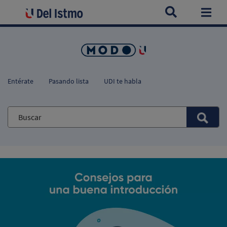
Home
Blogs
Consejos para una buena introducción
Togg
Entérate
Pasando lista
UDI te habla