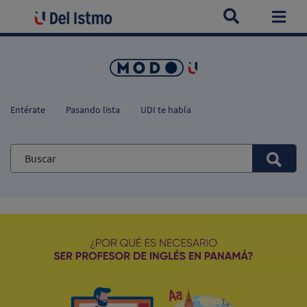
Home
Blogs
¿Por qué es necesario ser profesor de inglés e
Togg
Entérate
Pasando lista
UDI te habla