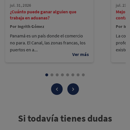
jul. 31, 2026
jul. 23,
¿Cuánto puede ganar alguien que
Mejore
trabaja en aduanas?
contad
Por Ingrith Gómez
Por Ing
Panamá es un país donde el comercio
La cont
no para. El Canal, las zonas francas, los
profes
puertos en a...
existen
Si todavía tienes dudas