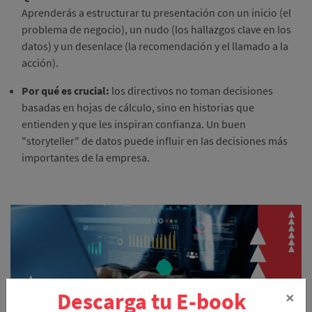
Aprenderás a estructurar tu presentación con un inicio (el
problema de negocio), un nudo (los hallazgos clave en los
datos) y un desenlace (la recomendación y el llamado a la
acción).
Por qué es crucial:
los directivos no toman decisiones
basadas en hojas de cálculo, sino en historias que
entienden y que les inspiran confianza. Un buen
"storyteller" de datos puede influir en las decisiones más
importantes de la empresa.
×
Descarga tu E-book