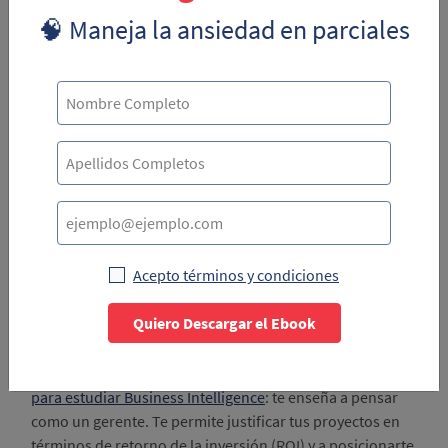
🧠 Maneja la ansiedad en parciales
Visión de negocio y alineación
estratégica
Esta habilidad es el puente definitivo entre la tecnología y el
negocio.
Qué desarrollarás:
la capacidad de entender los
indicadores clave de rendimiento (KPIs) de la empresa y de
alinear cada proyecto de BI con esos objetivos. No harás un
Acepto términos y condiciones
análisis "porque es interesante", sino porque ayuda a la
empresa a aumentar sus ingresos, reducir sus costos o
Quiero Descargar el Ebook
mejorar la satisfacción del cliente.
Por qué es crucial:
esta es una de las principales
razones
para estudiar Business Intelligence
: te enseña a pensar
como un gerente. Te permite justificar tus proyectos en
términos de retorno de la inversión (ROI) y a posicionarte