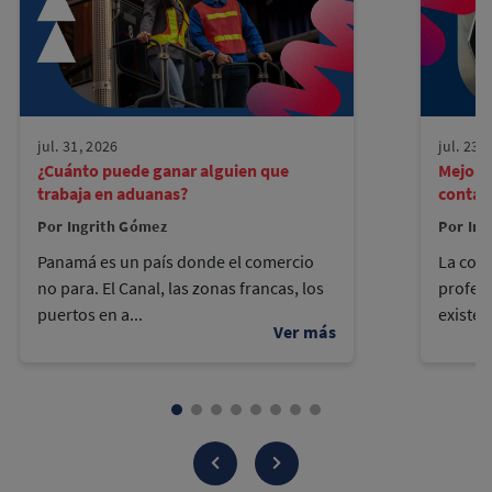
jul. 31, 2026
jul. 23,
¿Cuánto puede ganar alguien que
Mejore
trabaja en aduanas?
contad
Por Ingrith Gómez
Por Ing
Panamá es un país donde el comercio
La cont
no para. El Canal, las zonas francas, los
profes
puertos en a...
existen