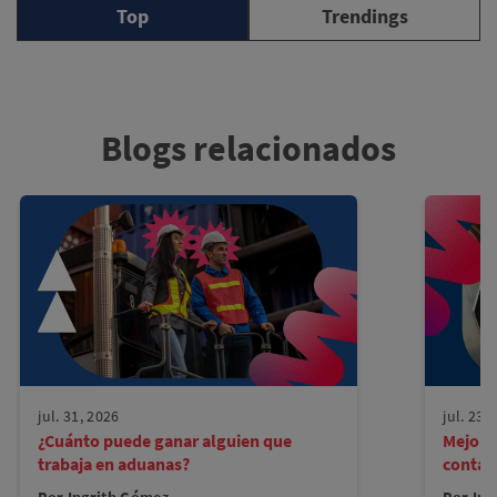
Top
Trendings
Blogs relacionados
jul. 31, 2026
jul. 23,
¿Cuánto puede ganar alguien que
Mejore
trabaja en aduanas?
contad