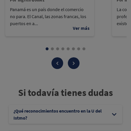
Por Ingrith Gómez
Por Ing
Panamá es un país donde el comercio
La cont
no para. El Canal, las zonas francas, los
profes
puertos en a...
existen
Si todavía tienes dudas
¿Qué reconocimientos encuentro en la U del
Istmo?