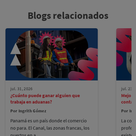
Blogs relacionados
jul. 31, 2026
jul. 23,
¿Cuánto puede ganar alguien que
Mejore
trabaja en aduanas?
contad
Por Ingrith Gómez
Por Ing
Panamá es un país donde el comercio
La cont
no para. El Canal, las zonas francas, los
profes
puertos en a...
existen