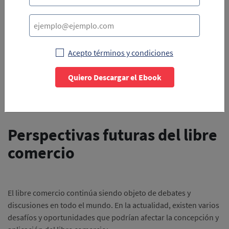
comercio puede llevar a la explotación desmedida de los
recursos naturales y la degradación medioambiental.
Por lo tanto, es fundamental que los acuerdos comerciales
Acepto términos y condiciones
incorporen consideraciones ambientales y promuevan
prácticas comerciales sostenibles. Esto implica establecer
Quiero Descargar el Ebook
estándares ambientales, normas de producción sostenibles y
mecanismos de monitoreo y cumplimiento.
Perspectivas futuras del libre
comercio
El libre comercio continúa siendo objeto de debates y
discusiones en todo el mundo. En la actualidad, existen varios
desafíos y oportunidades que podrían afectar la concepción y