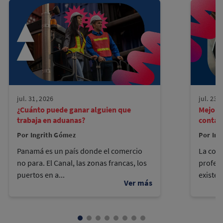
jul. 31, 2026
jul. 23,
¿Cuánto puede ganar alguien que
Mejore
trabaja en aduanas?
contad
Por Ingrith Gómez
Por Ing
Panamá es un país donde el comercio
La cont
no para. El Canal, las zonas francas, los
profes
puertos en a...
existen