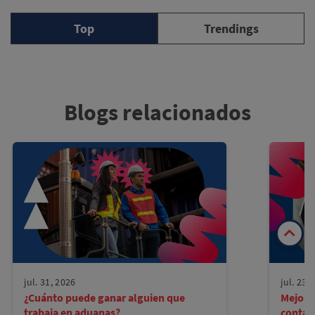
Top
Trendings
Blogs relacionados
jul. 31, 2026
jul. 23,
¿Cuánto puede ganar alguien que
Mejore
trabaja en aduanas?
contad