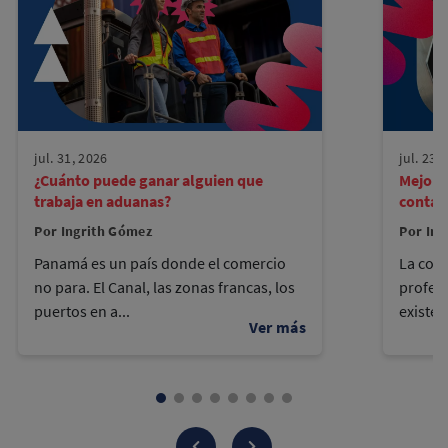
jul. 31, 2026
jul. 23,
¿Cuánto puede ganar alguien que
Mejore
trabaja en aduanas?
contad
Por Ingrith Gómez
Por Ing
Panamá es un país donde el comercio
La cont
no para. El Canal, las zonas francas, los
profes
puertos en a...
existen