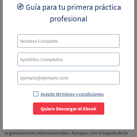
🧭 Guía para tu primera práctica
profesional
¿Qué va a pasar con la
inflación en Panamá durante
el 2023?
De acuerdo con
Cepal
, lo que podemos esperar en cuanto a
comportamiento de la inflación en América Latina es que
disminuya respecto al 2022, pero no lo suficiente para
alcanzar cifras similares a las que presentaba antes de la
Acepto términos y condiciones
pandemia por covid-19. Lo que significa que posiblemente
Panamá, al igual que los demás países de la región,
Quiero Descargar el Ebook
experimente una bajada en el costo de vida durante el 2023.
De acuerdo con
BBC
, este es el mismo pronóstico de otras
organizaciones internacionales. Aunque, con la bajada de la